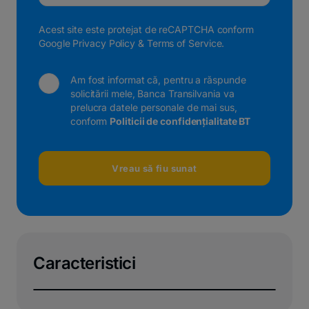
Acest site este protejat de reCAPTCHA conform
Google Privacy Policy
&
Terms of Service
.
Am fost informat că, pentru a răspunde
solicitării mele, Banca Transilvania va
prelucra datele personale de mai sus,
conform
Politicii de confidențialitate BT
Vreau să fiu sunat
Caracteristici