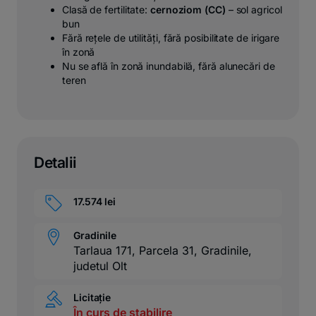
Clasă de fertilitate:
cernoziom (CC)
– sol agricol
bun
Fără rețele de utilități, fără posibilitate de irigare
în zonă
Nu se află în zonă inundabilă, fără alunecări de
teren
Detalii
17.574 lei
Gradinile
Tarlaua 171, Parcela 31, Gradinile,
judetul Olt
Licitație
În curs de stabilire