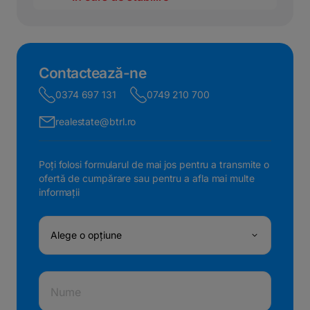
Contactează-ne
0374 697 131
0749 210 700
realestate@btrl.ro
Poți folosi formularul de mai jos pentru a transmite o
ofertă de cumpărare sau pentru a afla mai multe
informații
Alege o opțiune
Nume