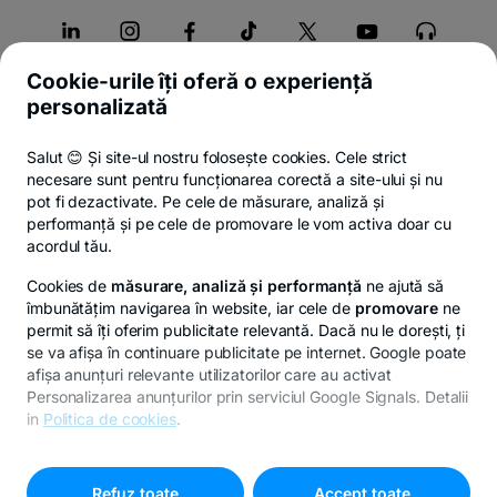
Cookie-urile îți oferă o experiență
Despre noi
personalizată
Produse
Salut 😊 Și site-ul nostru folosește cookies. Cele strict
necesare sunt pentru funcționarea corectă a site-ului și nu
Contact
pot fi dezactivate. Pe cele de măsurare, analiză și
performanță și pe cele de promovare le vom activa doar cu
acordul tău.
Politica de confidențialitate
Politica de cookies
Setări cookies
Ex
Cookies de
măsurare, analiză și performanță
ne ajută să
îmbunătățim navigarea în website, iar cele de
promovare
ne
permit să îți oferim publicitate relevantă. Dacă nu le dorești, ți
se va afișa în continuare publicitate pe internet. Google poate
© Copyright 2026 Banca Transilvania.
afișa anunțuri relevante utilizatorilor care au activat
Responsible Disclosure Policy
Personalizarea anunțurilor prin serviciul Google Signals. Detalii
in
Politica de cookies
.
Pentru personalizarea preferințelor selectează
"
Setari
cookies
"
Refuz toate
Accept toate