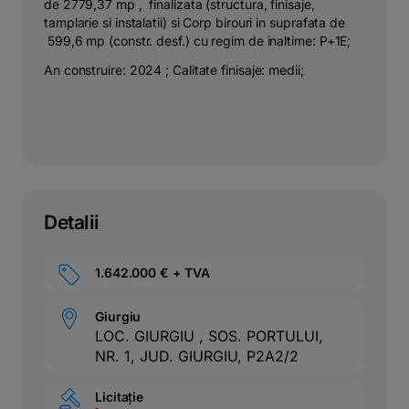
de 2779,37 mp , finalizata (structura, finisaje,
tamplarie si instalatii) si Corp birouri in suprafata de
599,6 mp (constr. desf.) cu regim de inaltime: P+1E;
An construire: 2024 ; Calitate finisaje: medii;
Detalii
1.642.000 € + TVA
Giurgiu
LOC. GIURGIU , SOS. PORTULUI,
NR. 1, JUD. GIURGIU, P2A2/2
Licitație