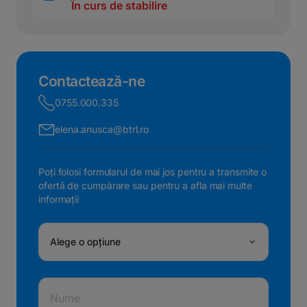
În curs de stabilire
Contactează-ne
0755.000.335
elena.anusca@btrl.ro
Poți folosi formularul de mai jos pentru a transmite o
ofertă de cumpărare sau pentru a afla mai multe
informații
Alege o opțiune
Nume