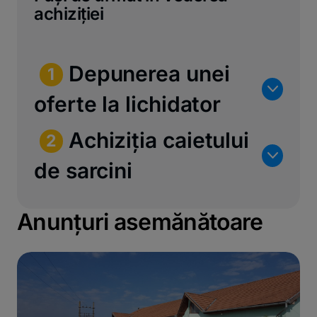
achiziției
Depunerea unei
1
n
oferte la lichidator
Achiziția caietului
2
n
de sarcini
Anunțuri asemănătoare