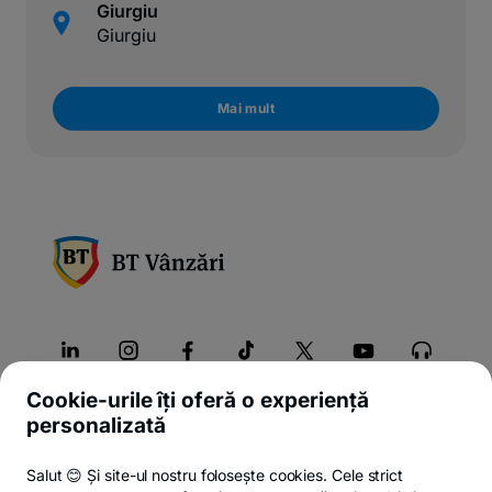
Giurgiu
Giurgiu
Mai mult
Cookie-urile îți oferă o experiență
Despre noi
personalizată
Produse
Salut 😊 Și site-ul nostru folosește cookies. Cele strict