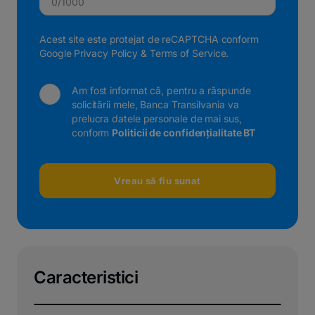
0/1000
Acest site este protejat de reCAPTCHA conform
Google Privacy Policy
&
Terms of Service
.
Am fost informat că, pentru a răspunde
solicitării mele, Banca Transilvania va
prelucra datele personale de mai sus,
conform
Politicii de confidențialitate BT
Vreau să fiu sunat
Caracteristici