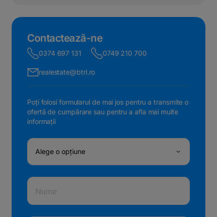
Contactează-ne
0374 697 131
0749 210 700
realestate@btrl.ro
Poți folosi formularul de mai jos pentru a transmite o
ofertă de cumpărare sau pentru a afla mai multe
informații
Alege o opțiune
Nume