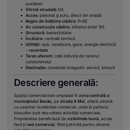
auxiliare)
Vitrină stradală:
DA
Acces:
pietonal și auto, direct din stradă
Regim de înălțime clădire:
P+8E
An construcție clădire:
sfârșitul anilor ’80
Structură:
beton/zidărie
Încălzire:
centrală termică
Utilități:
apă, canalizare, gaze, energie electrică
–
racordate
Teren aferent:
cotă indiviză din terenul
condominiului
Destinație:
comercial (magazin, servicii, birouri)
Descriere generală:
Spațiul comercial este amplasat în
zona centrală a
municipiului Bacău
, pe
strada 9 Mai
, arteră urbană
cu caracter rezidențial–comercial, unde la parterul
blocurilor sunt dezvoltate activități comerciale.
Proprietatea beneficiază de
vizibilitate bună
, acces
facil și
vad comercial
, fiind potrivită pentru diverse