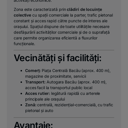
activități economice.
Zona este caracterizată prin
clădiri de locuințe
colective
cu spații comerciale la parter, trafic pietonal
constant și acces rapid către puncte de interes ale
orașului. Spațiul dispune de toate utilitățile necesare
desfășurării activităților comerciale și de o suprafață
care permite organizarea eficientă a fluxurilor
funcționale.
Vecinătăți și facilități:
Comerț:
Piața Centrală Bacău (aprox. 400 m),
magazine de proximitate, servicii
Transport:
Autogara Bacău (aprox. 400 m),
acces facil la transportul public local
Acces rutier:
legătură rapidă cu arterele
principale ale orașului
Zonă:
centrală, rezidențial–comercială, cu trafic
pietonal și auto
Avantaje: