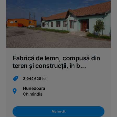
Fabrică de lemn, compusă din
teren și construcții, în b...
2.944.628 lei
Hunedoara
Chimindia
Mai mult