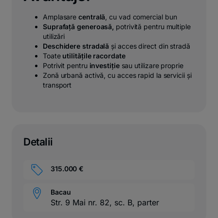
Amplasare
centrală
, cu vad comercial bun
Suprafață generoasă,
potrivită pentru multiple
utilizări
Deschidere stradală
și acces direct din stradă
Toate
utilitățile racordate
Potrivit pentru
investiție
sau utilizare proprie
Zonă urbană activă, cu acces rapid la servicii și
transport
Detalii
315.000 €
Bacau
Str. 9 Mai nr. 82, sc. B, parter