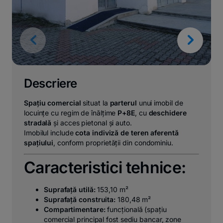
Descriere
Spațiu comercial
situat la
parterul
unui imobil de
locuințe cu regim de înălțime
P+8E
, cu
deschidere
stradală
și acces pietonal și auto.
Imobilul include
cota indiviză de teren aferentă
spațiului
, conform proprietății din condominiu.
Caracteristici tehnice:
Suprafață utilă:
153,10 m²
Suprafață construita:
180,48 m²
Compartimentare:
funcțională (spațiu
comercial principal fost sediu bancar, zone