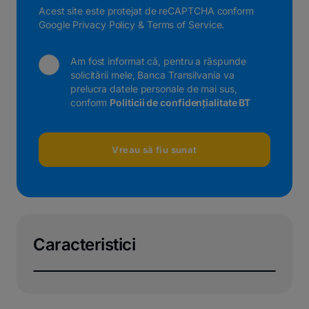
Acest site este protejat de reCAPTCHA conform
Google Privacy Policy
&
Terms of Service
.
Am fost informat că, pentru a răspunde
solicitării mele, Banca Transilvania va
prelucra datele personale de mai sus,
conform
Politicii de confidențialitate BT
Vreau să fiu sunat
Caracteristici