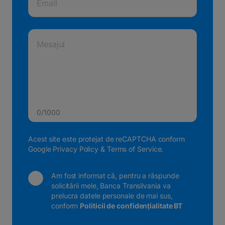
Email
Mesajul
0/1000
Acest site este protejat de reCAPTCHA conform
Google Privacy Policy
&
Terms of Service
.
Am fost informat că, pentru a răspunde
solicitării mele, Banca Transilvania va
prelucra datele personale de mai sus,
conform
Politicii de confidențialitate BT