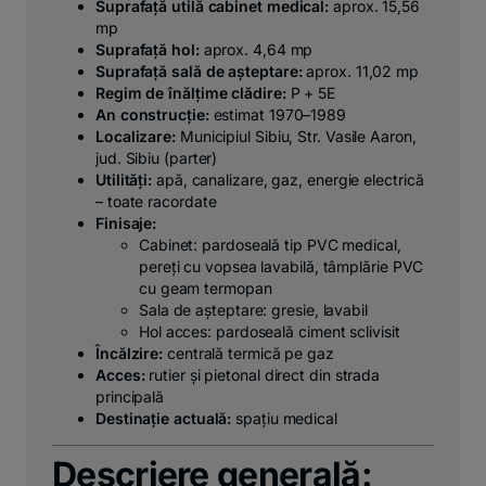
Suprafață utilă cabinet medical:
aprox. 15,56
mp
Suprafață hol:
aprox. 4,64 mp
Suprafață sală de așteptare:
aprox. 11,02 mp
Regim de înălțime clădire:
P + 5E
An construcție:
estimat 1970–1989
Localizare:
Municipiul Sibiu, Str. Vasile Aaron,
jud. Sibiu (parter)
Utilități:
apă, canalizare, gaz, energie electrică
– toate racordate
Finisaje:
Cabinet: pardoseală tip PVC medical,
pereți cu vopsea lavabilă, tâmplărie PVC
cu geam termopan
Sala de așteptare: gresie, lavabil
Hol acces: pardoseală ciment sclivisit
Încălzire:
centrală termică pe gaz
Acces:
rutier și pietonal direct din strada
principală
Destinație actuală:
spațiu medical
Descriere generală: