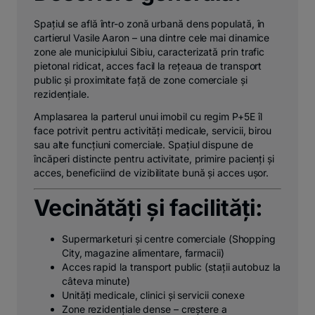
Spațiul se află într-o zonă urbană dens populată, în
cartierul Vasile Aaron – una dintre cele mai dinamice
zone ale municipiului Sibiu, caracterizată prin trafic
pietonal ridicat, acces facil la rețeaua de transport
public și proximitate față de zone comerciale și
rezidențiale.
Amplasarea la parterul unui imobil cu regim P+5E îl
face potrivit pentru activități medicale, servicii, birou
sau alte funcțiuni comerciale. Spațiul dispune de
încăperi distincte pentru activitate, primire pacienți și
acces, beneficiind de vizibilitate bună și acces ușor.
Vecinătăți și facilități:
Supermarketuri și centre comerciale (Shopping
City, magazine alimentare, farmacii)
Acces rapid la transport public (stații autobuz la
câteva minute)
Unități medicale, clinici și servicii conexe
Zone rezidențiale dense – creștere a