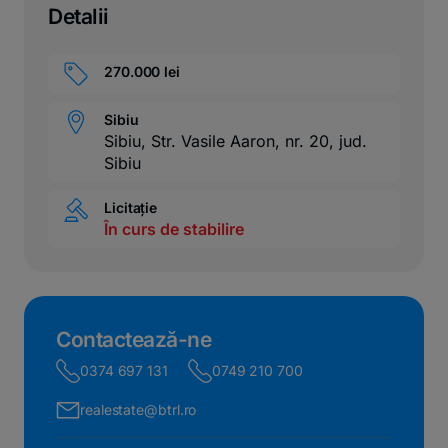
Detalii
270.000 lei
Sibiu
Sibiu, Str. Vasile Aaron, nr. 20, jud.
Sibiu
Licitație
În curs de stabilire
Contactează-ne
0374 697 131
0749 210 700
realestate@btrl.ro