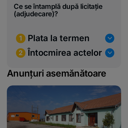
Ce se întamplă după licitație
(adjudecare)?
Plata la termen
n
1
Întocmirea actelor
n
2
Anunțuri asemănătoare