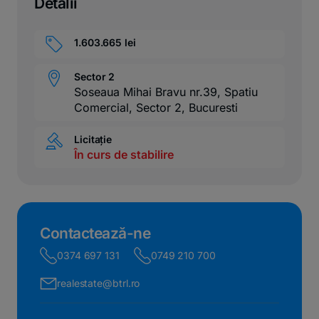
Detalii
1.603.665 lei
Sector 2
Soseaua Mihai Bravu nr.39, Spatiu
Comercial, Sector 2, Bucuresti
Licitație
În curs de stabilire
Contactează-ne
0374 697 131
0749 210 700
realestate@btrl.ro