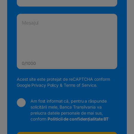
Mesajul
0/1000
Acest site este protejat de reCAPTCHA conform
Google Privacy Policy
&
Terms of Service
.
Am fost informat că, pentru a răspunde
solicitării mele, Banca Transilvania va
prelucra datele personale de mai sus,
conform
Politicii de confidențialitate BT