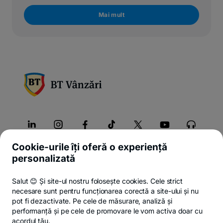
Mai mult
Cookie-urile îți oferă o experiență
Despre noi
personalizată
Produse
Salut 😊 Și site-ul nostru folosește cookies. Cele strict
necesare sunt pentru funcționarea corectă a site-ului și nu
Contact
pot fi dezactivate. Pe cele de măsurare, analiză și
performanță și pe cele de promovare le vom activa doar cu
acordul tău.