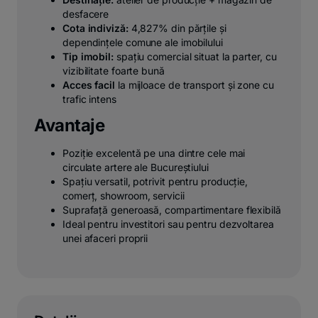
desfacere
Cota indiviză:
4,827% din părțile și
dependințele comune ale imobilului
Tip imobil:
spațiu comercial situat la parter, cu
vizibilitate foarte bună
Acces facil
la mijloace de transport și zone cu
trafic intens
Avantaje
Poziție excelentă pe una dintre cele mai
circulate artere ale Bucureștiului
Spațiu versatil, potrivit pentru producție,
comerț, showroom, servicii
Suprafață generoasă, compartimentare flexibilă
Ideal pentru investitori sau pentru dezvoltarea
unei afaceri proprii