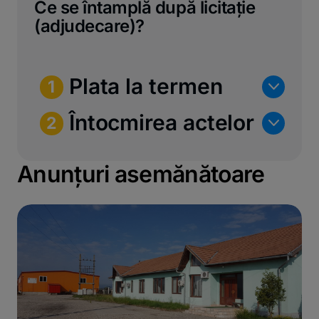
Ce se întamplă după licitație
(adjudecare)?
Plata la termen
n
1
Întocmirea actelor
n
2
Anunțuri asemănătoare