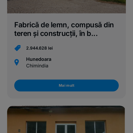
Fabrică de lemn, compusă din
teren și construcții, în b...
2.944.628 lei
Hunedoara
Chimindia
Mai mult