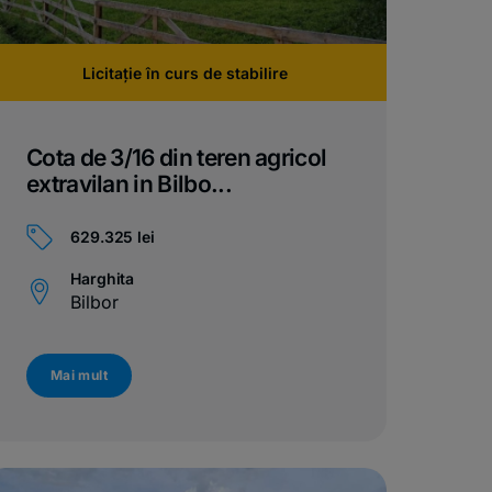
Licitație în curs de stabilire
Cota de 3/16 din teren agricol
extravilan in Bilbo...
629.325 lei
Harghita
Bilbor
Mai mult