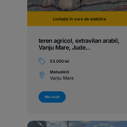
Licitație în curs de stabilire
teren agricol, extravilan arabil,
Vanju Mare, Jude...
53.000 lei
Mehedinti
Vanju Mare
Mai mult