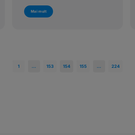
Mai mult
1
...
153
154
155
...
224