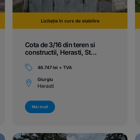
Licitație în curs de stabilire
Cota de 3/16 din teren si
constructii, Herasti, St...
46.747 lei + TVA
Giurgiu
Herasti
Mai mult