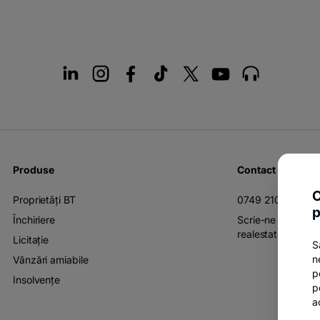
Produse
Contact
C
Proprietăți BT
0749 210 700
p
Închiriere
Scrie-ne oricând l
realestate@btrl.r
Licitație
S
n
Vânzări amiabile
p
Insolvențe
p
a